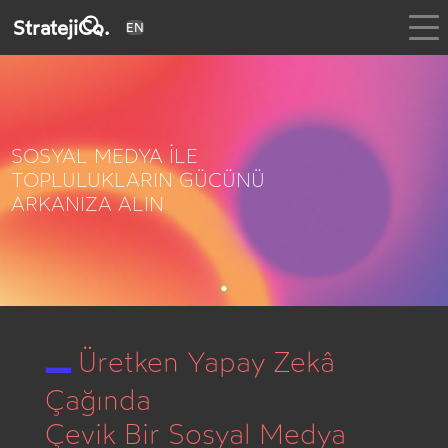
StratejiCo.
EN
SOSYAL MEDYA İLE
TOPLULUKLARIN GÜCÜNÜ
ARKANIZA ALIN
_
Üretken Yapay Zekâ
Çağında
Çevik Bir Sosyal Medya