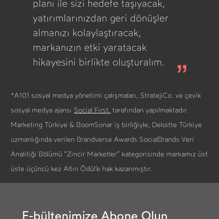
planı ile sizi hedefe taşıyacak,
yatırımlarınızdan geri dönüşler
almanızı kolaylaştıracak,
markanızın etki yaratacak
hikayesini birlikte oluşturalım.
*A101 sosyal medya yönetimi çalışmaları, StratejiCo. ve çevik
sosyal medya ajansı
Social First.
tarafından yapılmaktadır.
Marketing Türkiye & BoomSonar iş birliğiyle, Deloitte Türkiye
uzmanlığında verilen Brandverse Awards SocialBrands Veri
Analitiği Bölümü “Zincir Marketler” kategorisinde markamız üst
üste üçüncü kez Altın Ödül’e hak kazanmıştır.
E-bültenimize Abone Olun