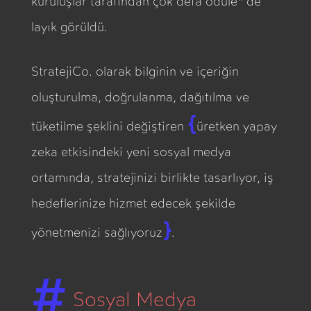
kuruluşlar tarafından çok defa ödüle* de
layık görüldü.
StratejiCo. olarak bilginin ve içeriğin
oluşturulma, doğrulanma, dağıtılma ve
{
tüketilme şeklini değiştiren
üretken yapay
zeka etkisindeki yeni sosyal medya
ortamında, stratejinizi birlikte tasarlıyor, iş
hedeflerinize hizmet edecek şekilde
}
yönetmenizi sağlıyoruz
.
#
Sosyal Medya